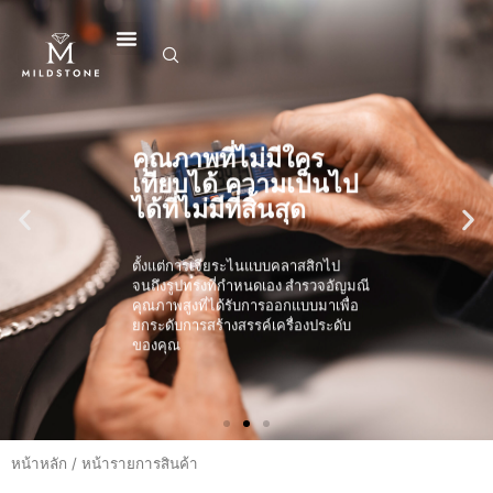
ข้าม
ไป
ยัง
เนื้อหา
คุณภาพที่ไม่มีใคร
เทียบได้ ความเป็นไป
ได้ที่ไม่มีที่สิ้นสุด
ตั้งแต่การเจียระไนแบบคลาสสิกไป
จนถึงรูปทรงที่กำหนดเอง สำรวจอัญมณี
คุณภาพสูงที่ได้รับการออกแบบมาเพื่อ
ยกระดับการสร้างสรรค์เครื่องประดับ
ของคุณ
หน้าหลัก
/ หน้ารายการสินค้า