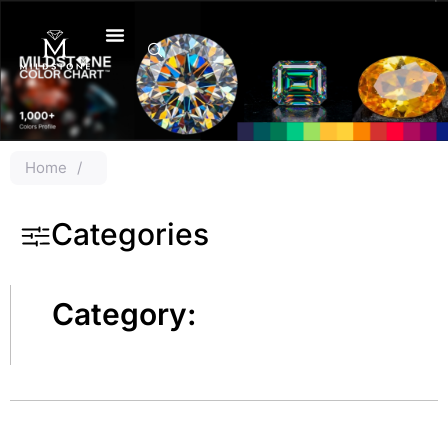
Skip
to
content
Home
/
Categories
Category: