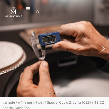
ข้าม
ไป
ยัง
เนื้อหา
สไลด์ที่ 2 หัวข้อ
Lorem ipsum dolor นั่ง amet
consectetur adipiscing elit
dolor
คลิกที่นี่
หน้าหลัก
/
หน้ารายการสินค้า
/
Special Cubic Zirconia (CZS)
/ 43 CZ
Special Color Tan