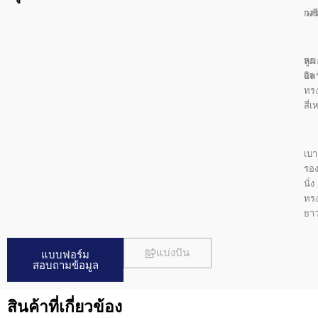
กล
วงรี
ลูก
หม
แพร
อิง
ทร
สี่เ
เบา
รอ
นั่ง
ทร
ยา
แบ่งปัน
แบบฟอร์ม
สอบถามข้อมูล
สินค้าที่เกี่ยวข้อง