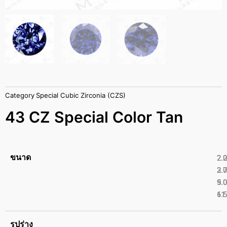
Category
Special Cubic Zirconia (CZS)
43 CZ Special Color Tan
ขนาด
2.
2.
2.
3.
5.
9.
6.
11
รูปร่าง