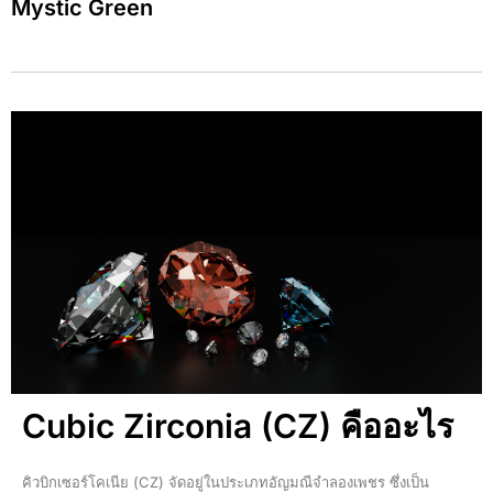
Mystic Green
Cubic Zirconia (CZ) คืออะไร
คิวบิกเซอร์โคเนีย (CZ) จัดอยู่ในประเภทอัญมณีจำลองเพชร ซึ่งเป็น