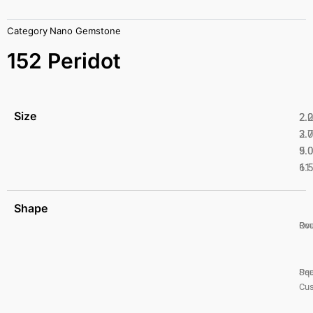
Category
Nano Gemstone
152 Peridot
Size
2.
2.
2.
3.
5.
9.
6.
11
Shape
Ro
Ova
Pea
Squ
Cus