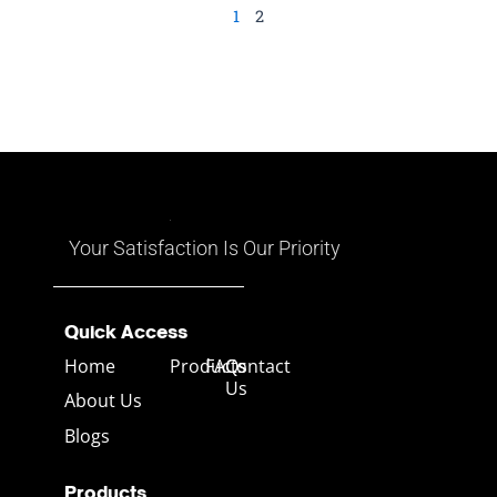
เลียนแบบลักษณะของเพชร ด้วย
1
2
ความใสบริสุทธิ์ ประกายแวววาว
และคุณสมบัติด้านแสงที่ใกล้เคียง
กับเพชรธรรมชาติ CZ จึงเป็นทาง
เลือกที่ได้รับความนิยมใน
อุตสาหกรรมเครื่องประดับ
คุณสมบัติสำคัญของ CZ ค่าความ
แข็ง: อยู่ที่ระดับ 8-8.5
Your Satisfaction Is Our Priority
Quick Access
Home
Products
FAQs
Contact
Us
About Us
Blogs
Products