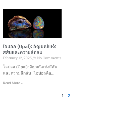
สังเคราะห์ถูกพัฒนาขึ้นในช่วง
ระหว่างประเทศของประเทศ
ต้นศตวรรษที่ 20 เพื่อตอบสนอง
ตั้งแต่การเจียระไนอัญมณีที่มี
ความต้องการอัญมณีคุณภาพสูง
ความชำนาญไปจนถึงการผลิต
ในราคาที่เข้าถึงได้ ปัจจุบันกลาย
และการออกแบบเครื่องประดับที่มี
เป็นส่วนสำคัญของอุตสาหกรรม
ความเป็นเอกลักษณ์ ทำให้
เครื่องประดับทั่วโลก ประเภทของ
ประเทศไทยกลายเป็นหนึ่งใน
พลอยสังเคราะห์ที่นิยม1. ทับทิม
ศูนย์กลางการผลิตและส่งออก
โอปอล (Opal): อัญมณีแห่ง
สังเคราะห์ (Synthetic Ruby)– สี
อัญมณีและเครื่องประดับที่ใหญ่
สีสันและความลึกลับ
แดงสดใส– ความแข็ง 9 บนมา
ที่สุดในโลก มูลค่าการส่งออก
February 12, 2025
No Comments
ตราโมห์– เหมาะสำหรับเครื่อง
ในปี 2565 ประเทศไทยสามารถ
ประดับทุกประเภท 2. ไพลิน
สร้างมูลค่าการส่งออกอัญมณีและ
โอปอล (Opal): อัญมณีแห่งสีสัน
สังเคราะห์ (Synthetic
เครื่องประดับได้ถึง 15,057.70
และความลึกลับ โอปอลคือ
Sapphire)–
ล้านดอลลาร์สหรัฐ ซึ่งเติบโต
อะไร? โอปอลเป็นอัญมณีที่มี
Read More »
เกือบ 50% เมื่อเทียบกับปีที่ผ่านมา
ลักษณะพิเศษที่ทำให้มันแตกต่าง
โดยมีการส่งออกอัญมณีหลาก
จากอัญมณีอื่นๆ เนื่องจากการ
1
2
หลายประเภท เช่น ทับทิม มรกต
แสดงสีสันที่หลากหลายที่เกิดขึ้น
ซัฟไฟร์ และเครื่องประดับทองคำ
ภายในตัวอัญมณีเอง ซึ่งเรียกว่า
และเงิน ซึ่งส่วนใหญ่ส่งออกไปยัง
“การเล่นสี” (Play of Color) โดย
ตลาดสหรัฐอเมริกา
การเล่นสีนี้เกิดขึ้นจากการ
สะท้อนและการหักเหของแสงที่
ตกกระทบบนเนื้อโอปอล ซึ่งทำให้