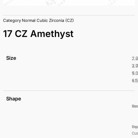
Category
Normal Cubic Zirconia (CZ)
17 CZ Amethyst
Size
2.
2.
2.
3.
5.
9.
6.
11
Shape
Ro
Ova
Pea
Squ
Cus