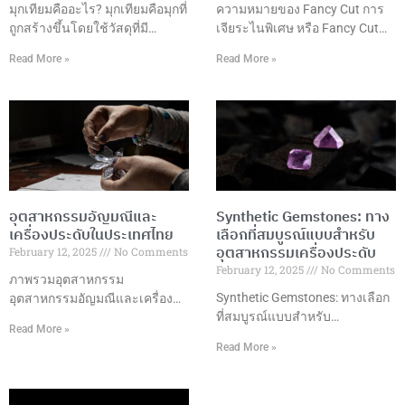
มุกเทียมคืออะไร? มุกเทียมคือมุกที่
ความหมายของ Fancy Cut การ
ถูกสร้างขึ้นโดยใช้วัสดุที่มี
เจียระไนพิเศษ หรือ Fancy Cut
ลักษณะคล้ายคลึงกับมุก
คือการเจียระไนอัญมณีในรูปแบบ
Read More »
Read More »
ธรรมชาติ เช่น แก้ว พลาสติก
ที่แตกต่างจากการเจียระไนแบบ
หรือเปลือกหอย ซึ่งมักถูกเคลือบ
กลมมาตรฐาน โดยมีรูปแบบที่
ด้วยสารที่มีลักษณะคล้ายกับมุก
หลากหลายและสร้างสรรค์ เพื่อ
ธรรมชาติ เพื่อให้ได้ลักษณะของ
เพิ่มความสวยงามและมูลค่าให้
มุกที่เหมือนจริง แต่ในราคาที่เข้า
กับอัญมณี รูปแบบการเจียระไนที่
ถึงได้มากกว่า มุกเทียมมักถูกใช้ใน
นิยม ข้อดีของการเจียระไนพิเศษ
การผลิตเครื่องประดับต่างๆ ที่
การเลือกรูปแบบการเจียระไน
ต้องการลุคหรูหราและคลาสสิก
ปัจจัยที่ควรพิจารณา เทคนิคการ
อุตสาหกรรมอัญมณีและ
Synthetic Gemstones: ทาง
เช่น สร้อยคอ ต่างหู และสร้อยข้อ
เจียระไน การดูแลรักษา การใช้
เครื่องประดับในประเทศไทย
เลือกที่สมบูรณ์แบบสำหรับ
มือ เนื่องจากมุกเทียมมีราคาที่ต่ำ
งานในเครื่องประดับ แนวโน้ม
อุตสาหกรรมเครื่องประดับ
February 12, 2025
No Comments
กว่ามุกธรรมชาติอย่างมาก ข้อดี
การออกแบบ บทสรุป การ
February 12, 2025
No Comments
ของมุกเทียม ราคาเข้าถึงได้: มุก
เจียระไนพิเศษเป็นศิลปะที่ผสม
ภาพรวมอุตสาหกรรม
เทียมมีราคาถูกกว่ามุกธรรมชาติ
ผสานความงามและเทคนิค
Synthetic Gemstones: ทางเลือก
อุตสาหกรรมอัญมณีและเครื่อง
ทำให้สามารถนำมาใช้ในเครื่อง
ที่สมบูรณ์แบบสำหรับ
ประดับในประเทศไทยถือเป็นหนึ่ง
Read More »
ประดับที่ราคาย่อมเยา
อุตสาหกรรมเครื่องประดับ ความ
ในอุตสาหกรรมที่มีความสำคัญสูง
Read More »
เป็นมาของพลอยสังเคราะห์พลอย
ในด้านเศรษฐกิจและการค้า
สังเคราะห์ถูกพัฒนาขึ้นในช่วง
ระหว่างประเทศของประเทศ
ต้นศตวรรษที่ 20 เพื่อตอบสนอง
ตั้งแต่การเจียระไนอัญมณีที่มี