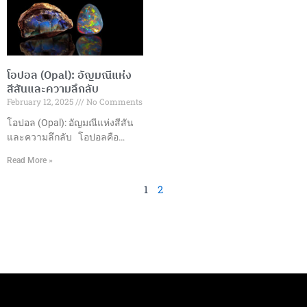
ความต้องการอัญมณีคุณภาพสูง
ความชำนาญไปจนถึงการผลิต
ในราคาที่เข้าถึงได้ ปัจจุบันกลาย
และการออกแบบเครื่องประดับที่มี
เป็นส่วนสำคัญของอุตสาหกรรม
ความเป็นเอกลักษณ์ ทำให้
เครื่องประดับทั่วโลก ประเภทของ
ประเทศไทยกลายเป็นหนึ่งใน
พลอยสังเคราะห์ที่นิยม1. ทับทิม
ศูนย์กลางการผลิตและส่งออก
โอปอล (Opal): อัญมณีแห่ง
สังเคราะห์ (Synthetic Ruby)– สี
อัญมณีและเครื่องประดับที่ใหญ่
สีสันและความลึกลับ
แดงสดใส– ความแข็ง 9 บนมา
ที่สุดในโลก มูลค่าการส่งออก
February 12, 2025
No Comments
ตราโมห์– เหมาะสำหรับเครื่อง
ในปี 2565 ประเทศไทยสามารถ
ประดับทุกประเภท 2. ไพลิน
สร้างมูลค่าการส่งออกอัญมณีและ
โอปอล (Opal): อัญมณีแห่งสีสัน
สังเคราะห์ (Synthetic
เครื่องประดับได้ถึง 15,057.70
และความลึกลับ โอปอลคือ
Sapphire)–
ล้านดอลลาร์สหรัฐ ซึ่งเติบโต
อะไร? โอปอลเป็นอัญมณีที่มี
Read More »
เกือบ 50% เมื่อเทียบกับปีที่ผ่านมา
ลักษณะพิเศษที่ทำให้มันแตกต่าง
โดยมีการส่งออกอัญมณีหลาก
จากอัญมณีอื่นๆ เนื่องจากการ
1
2
หลายประเภท เช่น ทับทิม มรกต
แสดงสีสันที่หลากหลายที่เกิดขึ้น
ซัฟไฟร์ และเครื่องประดับทองคำ
ภายในตัวอัญมณีเอง ซึ่งเรียกว่า
และเงิน ซึ่งส่วนใหญ่ส่งออกไปยัง
“การเล่นสี” (Play of Color) โดย
ตลาดสหรัฐอเมริกา
การเล่นสีนี้เกิดขึ้นจากการ
สะท้อนและการหักเหของแสงที่
ตกกระทบบนเนื้อโอปอล ซึ่งทำให้
มันดูเหมือนมีหลายสีในหนึ่งเดียว
อาจมีทั้งสีแดง เหลือง น้ำเงิน