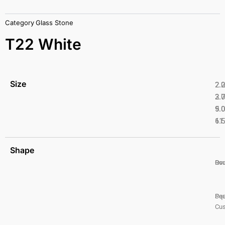
Category
Glass Stone
T22 White
Size
2.
2.
2.
3.
5.
9.
6.
11
Shape
Ro
Ova
Pea
Squ
Cus