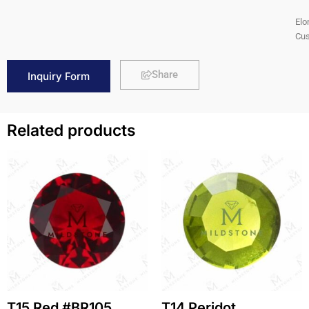
Elo
Cus
Share
Inquiry Form
Related products
T15 Red #BR105
T14 Peridot