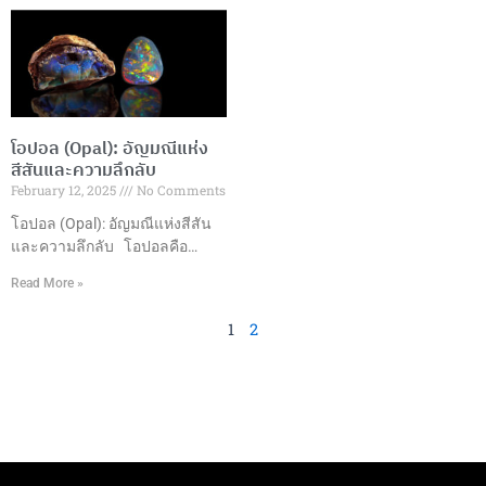
ต้นศตวรรษที่ 20 เพื่อตอบสนอง
ตั้งแต่การเจียระไนอัญมณีที่มี
ความต้องการอัญมณีคุณภาพสูง
ความชำนาญไปจนถึงการผลิต
ในราคาที่เข้าถึงได้ ปัจจุบันกลาย
และการออกแบบเครื่องประดับที่มี
เป็นส่วนสำคัญของอุตสาหกรรม
ความเป็นเอกลักษณ์ ทำให้
เครื่องประดับทั่วโลก ประเภทของ
ประเทศไทยกลายเป็นหนึ่งใน
พลอยสังเคราะห์ที่นิยม1. ทับทิม
ศูนย์กลางการผลิตและส่งออก
โอปอล (Opal): อัญมณีแห่ง
สังเคราะห์ (Synthetic Ruby)– สี
อัญมณีและเครื่องประดับที่ใหญ่
สีสันและความลึกลับ
แดงสดใส– ความแข็ง 9 บนมา
ที่สุดในโลก มูลค่าการส่งออก
February 12, 2025
No Comments
ตราโมห์– เหมาะสำหรับเครื่อง
ในปี 2565 ประเทศไทยสามารถ
ประดับทุกประเภท 2. ไพลิน
สร้างมูลค่าการส่งออกอัญมณีและ
โอปอล (Opal): อัญมณีแห่งสีสัน
สังเคราะห์ (Synthetic
เครื่องประดับได้ถึง 15,057.70
และความลึกลับ โอปอลคือ
Sapphire)–
ล้านดอลลาร์สหรัฐ ซึ่งเติบโต
อะไร? โอปอลเป็นอัญมณีที่มี
Read More »
เกือบ 50% เมื่อเทียบกับปีที่ผ่านมา
ลักษณะพิเศษที่ทำให้มันแตกต่าง
โดยมีการส่งออกอัญมณีหลาก
จากอัญมณีอื่นๆ เนื่องจากการ
1
2
หลายประเภท เช่น ทับทิม มรกต
แสดงสีสันที่หลากหลายที่เกิดขึ้น
ซัฟไฟร์ และเครื่องประดับทองคำ
ภายในตัวอัญมณีเอง ซึ่งเรียกว่า
และเงิน ซึ่งส่วนใหญ่ส่งออกไปยัง
“การเล่นสี” (Play of Color) โดย
ตลาดสหรัฐอเมริกา
การเล่นสีนี้เกิดขึ้นจากการ
สะท้อนและการหักเหของแสงที่
ตกกระทบบนเนื้อโอปอล ซึ่งทำให้
มันดูเหมือนมีหลายสีในหนึ่งเดียว