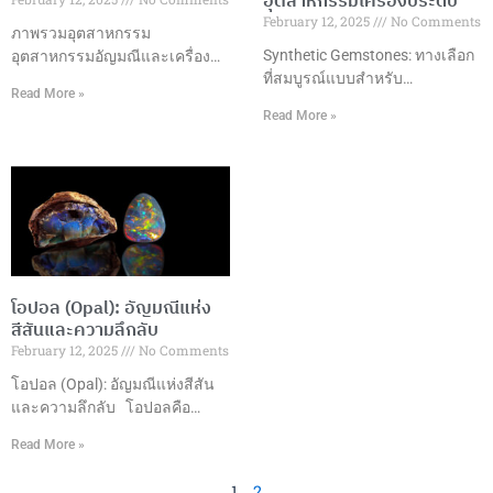
อุตสาหกรรมเครื่องประดับ
กว่ามุกธรรมชาติอย่างมาก ข้อดี
การออกแบบ บทสรุป การ
February 12, 2025
No Comments
ของมุกเทียม ราคาเข้าถึงได้: มุก
เจียระไนพิเศษเป็นศิลปะที่ผสม
ภาพรวมอุตสาหกรรม
เทียมมีราคาถูกกว่ามุกธรรมชาติ
ผสานความงามและเทคนิค
Synthetic Gemstones: ทางเลือก
อุตสาหกรรมอัญมณีและเครื่อง
ทำให้สามารถนำมาใช้ในเครื่อง
ที่สมบูรณ์แบบสำหรับ
ประดับในประเทศไทยถือเป็นหนึ่ง
Read More »
ประดับที่ราคาย่อมเยา
อุตสาหกรรมเครื่องประดับ ความ
ในอุตสาหกรรมที่มีความสำคัญสูง
Read More »
เป็นมาของพลอยสังเคราะห์พลอย
ในด้านเศรษฐกิจและการค้า
สังเคราะห์ถูกพัฒนาขึ้นในช่วง
ระหว่างประเทศของประเทศ
ต้นศตวรรษที่ 20 เพื่อตอบสนอง
ตั้งแต่การเจียระไนอัญมณีที่มี
ความต้องการอัญมณีคุณภาพสูง
ความชำนาญไปจนถึงการผลิต
ในราคาที่เข้าถึงได้ ปัจจุบันกลาย
และการออกแบบเครื่องประดับที่มี
เป็นส่วนสำคัญของอุตสาหกรรม
ความเป็นเอกลักษณ์ ทำให้
เครื่องประดับทั่วโลก ประเภทของ
ประเทศไทยกลายเป็นหนึ่งใน
พลอยสังเคราะห์ที่นิยม1. ทับทิม
ศูนย์กลางการผลิตและส่งออก
โอปอล (Opal): อัญมณีแห่ง
สังเคราะห์ (Synthetic Ruby)– สี
อัญมณีและเครื่องประดับที่ใหญ่
สีสันและความลึกลับ
แดงสดใส– ความแข็ง 9 บนมา
ที่สุดในโลก มูลค่าการส่งออก
February 12, 2025
No Comments
ตราโมห์– เหมาะสำหรับเครื่อง
ในปี 2565 ประเทศไทยสามารถ
ประดับทุกประเภท 2. ไพลิน
สร้างมูลค่าการส่งออกอัญมณีและ
โอปอล (Opal): อัญมณีแห่งสีสัน
สังเคราะห์ (Synthetic
เครื่องประดับได้ถึง 15,057.70
และความลึกลับ โอปอลคือ
Sapphire)–
ล้านดอลลาร์สหรัฐ ซึ่งเติบโต
อะไร? โอปอลเป็นอัญมณีที่มี
Read More »
เกือบ 50% เมื่อเทียบกับปีที่ผ่านมา
ลักษณะพิเศษที่ทำให้มันแตกต่าง
โดยมีการส่งออกอัญมณีหลาก
จากอัญมณีอื่นๆ เนื่องจากการ
1
2