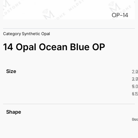
Category
Synthetic Opal
14 Opal Ocean Blue OP
Size
2.
2.
2.
3.
5.
9.
6.
11
Shape
Ro
Ova