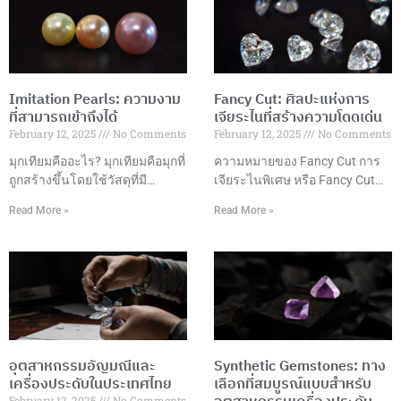
Imitation Pearls: ความงาม
Fancy Cut: ศิลปะแห่งการ
ที่สามารถเข้าถึงได้
เจียระไนที่สร้างความโดดเด่น
February 12, 2025
No Comments
February 12, 2025
No Comments
มุกเทียมคืออะไร? มุกเทียมคือมุกที่
ความหมายของ Fancy Cut การ
ถูกสร้างขึ้นโดยใช้วัสดุที่มี
เจียระไนพิเศษ หรือ Fancy Cut
ลักษณะคล้ายคลึงกับมุก
คือการเจียระไนอัญมณีในรูปแบบ
Read More »
Read More »
ธรรมชาติ เช่น แก้ว พลาสติก
ที่แตกต่างจากการเจียระไนแบบ
หรือเปลือกหอย ซึ่งมักถูกเคลือบ
กลมมาตรฐาน โดยมีรูปแบบที่
ด้วยสารที่มีลักษณะคล้ายกับมุก
หลากหลายและสร้างสรรค์ เพื่อ
ธรรมชาติ เพื่อให้ได้ลักษณะของ
เพิ่มความสวยงามและมูลค่าให้
มุกที่เหมือนจริง แต่ในราคาที่เข้า
กับอัญมณี รูปแบบการเจียระไนที่
ถึงได้มากกว่า มุกเทียมมักถูกใช้ใน
นิยม ข้อดีของการเจียระไนพิเศษ
การผลิตเครื่องประดับต่างๆ ที่
การเลือกรูปแบบการเจียระไน
ต้องการลุคหรูหราและคลาสสิก
ปัจจัยที่ควรพิจารณา เทคนิคการ
อุตสาหกรรมอัญมณีและ
Synthetic Gemstones: ทาง
เช่น สร้อยคอ ต่างหู และสร้อยข้อ
เจียระไน การดูแลรักษา การใช้
เครื่องประดับในประเทศไทย
เลือกที่สมบูรณ์แบบสำหรับ
มือ เนื่องจากมุกเทียมมีราคาที่ต่ำ
งานในเครื่องประดับ แนวโน้ม
February 12, 2025
No Comments