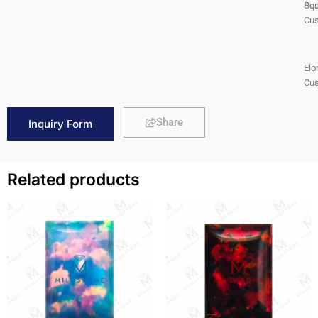
Pea
Squ
Cus
Elo
Cus
Share
Inquiry Form
Related products