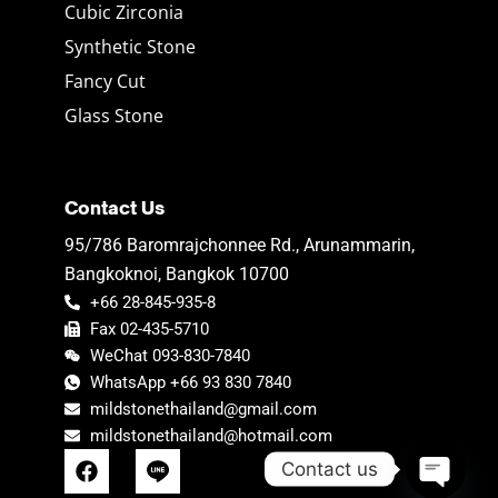
Cubic Zirconia
Synthetic Stone
Fancy Cut
Glass Stone
Contact Us
95/786 Baromrajchonnee Rd., Arunammarin,
Bangkoknoi, Bangkok 10700
+66 28-845-935-8
Fax 02-435-5710
WeChat 093-830-7840
WhatsApp +66 93 830 7840
mildstonethailand@gmail.com
mildstonethailand@hotmail.com
F
Contact us
a