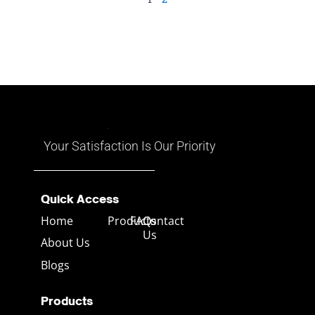
หลายประเภท เช่น ทับทิม มรกต
แสดงสีสันที่หลากหลายที่เกิดขึ้น
ซัฟไฟร์ และเครื่องประดับทองคำ
ภายในตัวอัญมณีเอง ซึ่งเรียกว่า
และเงิน ซึ่งส่วนใหญ่ส่งออกไปยัง
“การเล่นสี” (Play of Color) โดย
ตลาดสหรัฐอเมริกา
การเล่นสีนี้เกิดขึ้นจากการ
สะท้อนและการหักเหของแสงที่
ตกกระทบบนเนื้อโอปอล ซึ่งทำให้
มันดูเหมือนมีหลายสีในหนึ่งเดียว
อาจมีทั้งสีแดง เหลือง น้ำเงิน
เขียว และสีอื่นๆ ที่เคลื่อนไหวไป
ตามมุมมอง
Your Satisfaction Is Our Priority
Quick Access
Home
Products
FAQs
Contact
Us
About Us
Blogs
Products