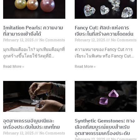
Imitation Pearls: ความงาม
Fancy Cut: ศิลปะแห่งการ
ที่สามารถเข้าถึงได้
เจียระไนที่สร้างความโดดเด่น
February 12, 2025
No Comments
February 12, 2025
No Comments
มุกเทียมคืออะไร? มุกเทียมคือมุกที่
ความหมายของ Fancy Cut การ
ถูกสร้างขึ้นโดยใช้วัสดุที่มี
เจียระไนพิเศษ หรือ Fancy Cut
ลักษณะคล้ายคลึงกับมุก
คือการเจียระไนอัญมณีในรูปแบบ
Read More »
Read More »
ธรรมชาติ เช่น แก้ว พลาสติก
ที่แตกต่างจากการเจียระไนแบบ
หรือเปลือกหอย ซึ่งมักถูกเคลือบ
กลมมาตรฐาน โดยมีรูปแบบที่
ด้วยสารที่มีลักษณะคล้ายกับมุก
หลากหลายและสร้างสรรค์ เพื่อ
ธรรมชาติ เพื่อให้ได้ลักษณะของ
เพิ่มความสวยงามและมูลค่าให้
มุกที่เหมือนจริง แต่ในราคาที่เข้า
กับอัญมณี รูปแบบการเจียระไนที่
ถึงได้มากกว่า มุกเทียมมักถูกใช้ใน
นิยม ข้อดีของการเจียระไนพิเศษ
การผลิตเครื่องประดับต่างๆ ที่
การเลือกรูปแบบการเจียระไน
ต้องการลุคหรูหราและคลาสสิก
ปัจจัยที่ควรพิจารณา เทคนิคการ
อุตสาหกรรมอัญมณีและ
Synthetic Gemstones: ทาง
เช่น สร้อยคอ ต่างหู และสร้อยข้อ
เจียระไน การดูแลรักษา การใช้
เครื่องประดับในประเทศไทย
เลือกที่สมบูรณ์แบบสำหรับ
มือ เนื่องจากมุกเทียมมีราคาที่ต่ำ
งานในเครื่องประดับ แนวโน้ม
อุตสาหกรรมเครื่องประดับ
February 12, 2025
No Comments
กว่ามุกธรรมชาติอย่างมาก ข้อดี
การออกแบบ บทสรุป การ
February 12, 2025
No Comments