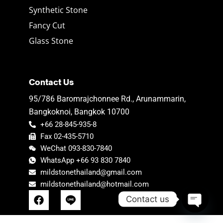
Synthetic Stone
Fancy Cut
Glass Stone
Contact Us
95/786 Baromrajchonnee Rd., Arunammarin,
Bangkoknoi, Bangkok 10700
+66 28-845-935-8
Fax 02-435-5710
WeChat 093-830-7840
WhatsApp +66 93 830 7840
mildstonethailand@gmail.com
mildstonethailand@hotmail.com
F
Contact us
a
c
Open ch