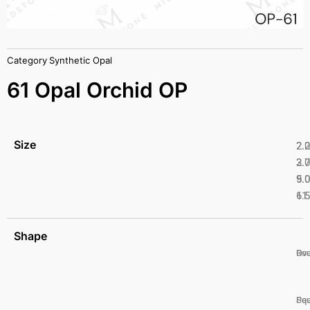
Category
Synthetic Opal
61 Opal Orchid OP
Size
2.
2.
2.
3.
5.
9.
6.
11
Shape
Ro
Ova
Pea
Squ