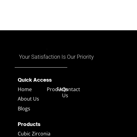
ซัฟไฟร์ และเครื่องประดับทองคำ
ภายในตัวอัญมณีเอง ซึ่งเรียกว่า
และเงิน ซึ่งส่วนใหญ่ส่งออกไปยัง
“การเล่นสี” (Play of Color) โดย
ตลาดสหรัฐอเมริกา
การเล่นสีนี้เกิดขึ้นจากการ
สะท้อนและการหักเหของแสงที่
ตกกระทบบนเนื้อโอปอล ซึ่งทำให้
มันดูเหมือนมีหลายสีในหนึ่งเดียว
อาจมีทั้งสีแดง เหลือง น้ำเงิน
เขียว และสีอื่นๆ ที่เคลื่อนไหวไป
ตามมุมมอง
Your Satisfaction Is Our Priority
Quick Access
Home
Products
FAQs
Contact
Us
About Us
Blogs
Products
Cubic Zirconia