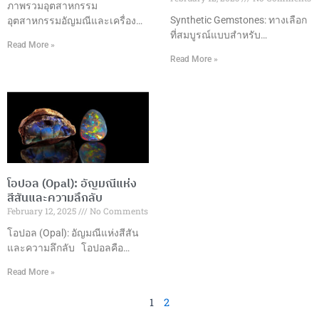
ของมุกเทียม ราคาเข้าถึงได้: มุก
เจียระไนพิเศษเป็นศิลปะที่ผสม
ภาพรวมอุตสาหกรรม
เทียมมีราคาถูกกว่ามุกธรรมชาติ
ผสานความงามและเทคนิค
Synthetic Gemstones: ทางเลือก
อุตสาหกรรมอัญมณีและเครื่อง
ทำให้สามารถนำมาใช้ในเครื่อง
ที่สมบูรณ์แบบสำหรับ
ประดับในประเทศไทยถือเป็นหนึ่ง
Read More »
ประดับที่ราคาย่อมเยา
อุตสาหกรรมเครื่องประดับ ความ
ในอุตสาหกรรมที่มีความสำคัญสูง
Read More »
เป็นมาของพลอยสังเคราะห์พลอย
ในด้านเศรษฐกิจและการค้า
สังเคราะห์ถูกพัฒนาขึ้นในช่วง
ระหว่างประเทศของประเทศ
ต้นศตวรรษที่ 20 เพื่อตอบสนอง
ตั้งแต่การเจียระไนอัญมณีที่มี
ความต้องการอัญมณีคุณภาพสูง
ความชำนาญไปจนถึงการผลิต
ในราคาที่เข้าถึงได้ ปัจจุบันกลาย
และการออกแบบเครื่องประดับที่มี
เป็นส่วนสำคัญของอุตสาหกรรม
ความเป็นเอกลักษณ์ ทำให้
เครื่องประดับทั่วโลก ประเภทของ
ประเทศไทยกลายเป็นหนึ่งใน
พลอยสังเคราะห์ที่นิยม1. ทับทิม
ศูนย์กลางการผลิตและส่งออก
โอปอล (Opal): อัญมณีแห่ง
สังเคราะห์ (Synthetic Ruby)– สี
อัญมณีและเครื่องประดับที่ใหญ่
สีสันและความลึกลับ
แดงสดใส– ความแข็ง 9 บนมา
ที่สุดในโลก มูลค่าการส่งออก
February 12, 2025
No Comments
ตราโมห์– เหมาะสำหรับเครื่อง
ในปี 2565 ประเทศไทยสามารถ
ประดับทุกประเภท 2. ไพลิน
สร้างมูลค่าการส่งออกอัญมณีและ
โอปอล (Opal): อัญมณีแห่งสีสัน
สังเคราะห์ (Synthetic
เครื่องประดับได้ถึง 15,057.70
และความลึกลับ โอปอลคือ
Sapphire)–
ล้านดอลลาร์สหรัฐ ซึ่งเติบโต
อะไร? โอปอลเป็นอัญมณีที่มี
Read More »
เกือบ 50% เมื่อเทียบกับปีที่ผ่านมา
ลักษณะพิเศษที่ทำให้มันแตกต่าง
โดยมีการส่งออกอัญมณีหลาก
จากอัญมณีอื่นๆ เนื่องจากการ
1
2
หลายประเภท เช่น ทับทิม มรกต
แสดงสีสันที่หลากหลายที่เกิดขึ้น