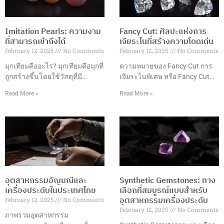
Imitation Pearls: ความงาม
Fancy Cut: ศิลปะแห่งการ
ที่สามารถเข้าถึงได้
เจียระไนที่สร้างความโดดเด่น
February 12, 2025
No Comments
February 12, 2025
No Comments
มุกเทียมคืออะไร? มุกเทียมคือมุกที่
ความหมายของ Fancy Cut การ
ถูกสร้างขึ้นโดยใช้วัสดุที่มี
เจียระไนพิเศษ หรือ Fancy Cut
ลักษณะคล้ายคลึงกับมุก
คือการเจียระไนอัญมณีในรูปแบบ
Read More »
Read More »
ธรรมชาติ เช่น แก้ว พลาสติก
ที่แตกต่างจากการเจียระไนแบบ
หรือเปลือกหอย ซึ่งมักถูกเคลือบ
กลมมาตรฐาน โดยมีรูปแบบที่
ด้วยสารที่มีลักษณะคล้ายกับมุก
หลากหลายและสร้างสรรค์ เพื่อ
ธรรมชาติ เพื่อให้ได้ลักษณะของ
เพิ่มความสวยงามและมูลค่าให้
มุกที่เหมือนจริง แต่ในราคาที่เข้า
กับอัญมณี รูปแบบการเจียระไนที่
ถึงได้มากกว่า มุกเทียมมักถูกใช้ใน
นิยม ข้อดีของการเจียระไนพิเศษ
การผลิตเครื่องประดับต่างๆ ที่
การเลือกรูปแบบการเจียระไน
ต้องการลุคหรูหราและคลาสสิก
ปัจจัยที่ควรพิจารณา เทคนิคการ
อุตสาหกรรมอัญมณีและ
Synthetic Gemstones: ทาง
เช่น สร้อยคอ ต่างหู และสร้อยข้อ
เจียระไน การดูแลรักษา การใช้
เครื่องประดับในประเทศไทย
เลือกที่สมบูรณ์แบบสำหรับ
มือ เนื่องจากมุกเทียมมีราคาที่ต่ำ
งานในเครื่องประดับ แนวโน้ม
อุตสาหกรรมเครื่องประดับ
February 12, 2025
No Comments
กว่ามุกธรรมชาติอย่างมาก ข้อดี
การออกแบบ บทสรุป การ
February 12, 2025
No Comments
ของมุกเทียม ราคาเข้าถึงได้: มุก
เจียระไนพิเศษเป็นศิลปะที่ผสม
ภาพรวมอุตสาหกรรม
เทียมมีราคาถูกกว่ามุกธรรมชาติ
ผสานความงามและเทคนิค