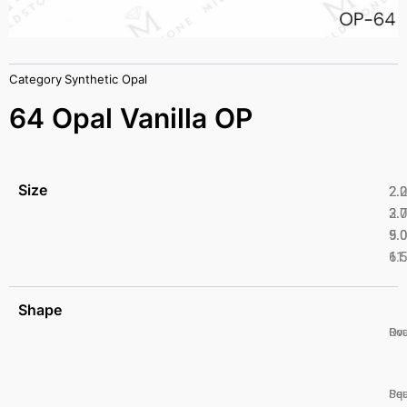
Category
Synthetic Opal
64 Opal Vanilla OP
Size
2.
2.
2.
3.
5.
9.
6.
11
Shape
Ro
Ova
Pea
Squ