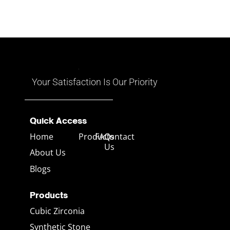
ตลาดสหรัฐอเมริกา
การเล่นสีนี้เกิดขึ้นจากการ
สะท้อนและการหักเหของแสงที่
ตกกระทบบนเนื้อโอปอล ซึ่งทำให้
มันดูเหมือนมีหลายสีในหนึ่งเดียว
อาจมีทั้งสีแดง เหลือง น้ำเงิน
เขียว และสีอื่นๆ ที่เคลื่อนไหวไป
ตามมุมมอง
Your Satisfaction Is Our Priority
Quick Access
Home
Products
FAQs
Contact
Us
About Us
Blogs
Products
Cubic Zirconia
Synthetic Stone