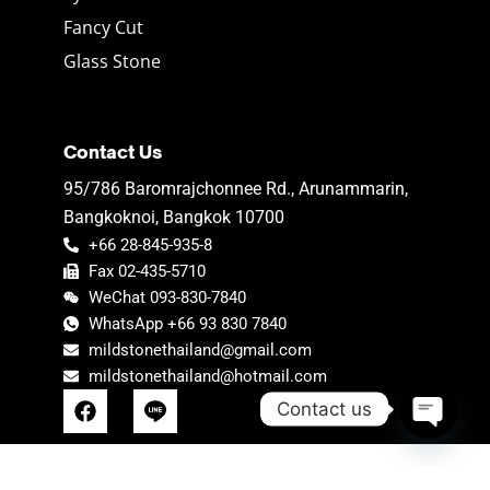
Fancy Cut
Glass Stone
Contact Us
95/786 Baromrajchonnee Rd., Arunammarin,
Bangkoknoi, Bangkok 10700
+66 28-845-935-8
Fax 02-435-5710
WeChat 093-830-7840
WhatsApp +66 93 830 7840
mildstonethailand@gmail.com
mildstonethailand@hotmail.com
F
Contact us
a
c
Open ch
e
b