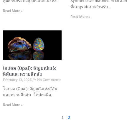
Synthetic Gemstones: ทางเลือก
อุตสาหกรรมอัญมณีและเครื่อง
ทำให้สามารถนำมาใช้ในเครื่อง
ที่สมบูรณ์แบบสำหรับ
ประดับในประเทศไทยถือเป็นหนึ่ง
Read More »
ประดับที่ราคาย่อมเยา
อุตสาหกรรมเครื่องประดับ ความ
ในอุตสาหกรรมที่มีความสำคัญสูง
Read More »
เป็นมาของพลอยสังเคราะห์พลอย
ในด้านเศรษฐกิจและการค้า
สังเคราะห์ถูกพัฒนาขึ้นในช่วง
ระหว่างประเทศของประเทศ
ต้นศตวรรษที่ 20 เพื่อตอบสนอง
ตั้งแต่การเจียระไนอัญมณีที่มี
ความต้องการอัญมณีคุณภาพสูง
ความชำนาญไปจนถึงการผลิต
ในราคาที่เข้าถึงได้ ปัจจุบันกลาย
และการออกแบบเครื่องประดับที่มี
เป็นส่วนสำคัญของอุตสาหกรรม
ความเป็นเอกลักษณ์ ทำให้
เครื่องประดับทั่วโลก ประเภทของ
ประเทศไทยกลายเป็นหนึ่งใน
พลอยสังเคราะห์ที่นิยม1. ทับทิม
ศูนย์กลางการผลิตและส่งออก
โอปอล (Opal): อัญมณีแห่ง
สังเคราะห์ (Synthetic Ruby)– สี
อัญมณีและเครื่องประดับที่ใหญ่
สีสันและความลึกลับ
แดงสดใส– ความแข็ง 9 บนมา
ที่สุดในโลก มูลค่าการส่งออก
February 12, 2025
No Comments
ตราโมห์– เหมาะสำหรับเครื่อง
ในปี 2565 ประเทศไทยสามารถ
ประดับทุกประเภท 2. ไพลิน
สร้างมูลค่าการส่งออกอัญมณีและ
โอปอล (Opal): อัญมณีแห่งสีสัน
สังเคราะห์ (Synthetic
เครื่องประดับได้ถึง 15,057.70
และความลึกลับ โอปอลคือ
Sapphire)–
ล้านดอลลาร์สหรัฐ ซึ่งเติบโต
อะไร? โอปอลเป็นอัญมณีที่มี
Read More »
เกือบ 50% เมื่อเทียบกับปีที่ผ่านมา
ลักษณะพิเศษที่ทำให้มันแตกต่าง
โดยมีการส่งออกอัญมณีหลาก
จากอัญมณีอื่นๆ เนื่องจากการ
1
2
หลายประเภท เช่น ทับทิม มรกต
แสดงสีสันที่หลากหลายที่เกิดขึ้น
ซัฟไฟร์ และเครื่องประดับทองคำ
ภายในตัวอัญมณีเอง ซึ่งเรียกว่า
และเงิน ซึ่งส่วนใหญ่ส่งออกไปยัง
“การเล่นสี” (Play of Color) โดย