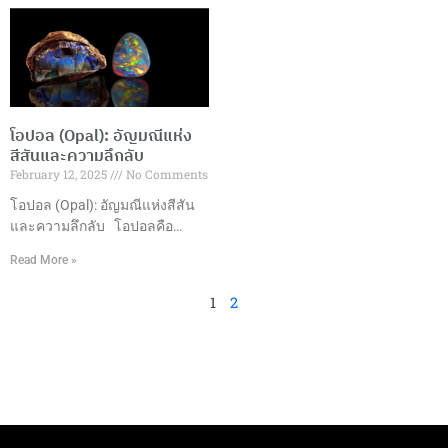
ต้นศตวรรษที่ 20 เพื่อตอบสนอง
ตั้งแต่การเจียระไนอัญมณีที่มี
ความต้องการอัญมณีคุณภาพสูง
ความชำนาญไปจนถึงการผลิต
ในราคาที่เข้าถึงได้ ปัจจุบันกลาย
และการออกแบบเครื่องประดับที่มี
เป็นส่วนสำคัญของอุตสาหกรรม
ความเป็นเอกลักษณ์ ทำให้
เครื่องประดับทั่วโลก ประเภทของ
ประเทศไทยกลายเป็นหนึ่งใน
พลอยสังเคราะห์ที่นิยม1. ทับทิม
ศูนย์กลางการผลิตและส่งออก
โอปอล (Opal): อัญมณีแห่ง
สังเคราะห์ (Synthetic Ruby)– สี
อัญมณีและเครื่องประดับที่ใหญ่
สีสันและความลึกลับ
แดงสดใส– ความแข็ง 9 บนมา
ที่สุดในโลก มูลค่าการส่งออก
February 12, 2025
No Comments
ตราโมห์– เหมาะสำหรับเครื่อง
ในปี 2565 ประเทศไทยสามารถ
ประดับทุกประเภท 2. ไพลิน
สร้างมูลค่าการส่งออกอัญมณีและ
โอปอล (Opal): อัญมณีแห่งสีสัน
สังเคราะห์ (Synthetic
เครื่องประดับได้ถึง 15,057.70
และความลึกลับ โอปอลคือ
Sapphire)–
ล้านดอลลาร์สหรัฐ ซึ่งเติบโต
อะไร? โอปอลเป็นอัญมณีที่มี
Read More »
เกือบ 50% เมื่อเทียบกับปีที่ผ่านมา
ลักษณะพิเศษที่ทำให้มันแตกต่าง
โดยมีการส่งออกอัญมณีหลาก
จากอัญมณีอื่นๆ เนื่องจากการ
1
2
หลายประเภท เช่น ทับทิม มรกต
แสดงสีสันที่หลากหลายที่เกิดขึ้น
ซัฟไฟร์ และเครื่องประดับทองคำ
ภายในตัวอัญมณีเอง ซึ่งเรียกว่า
และเงิน ซึ่งส่วนใหญ่ส่งออกไปยัง
“การเล่นสี” (Play of Color) โดย
ตลาดสหรัฐอเมริกา
การเล่นสีนี้เกิดขึ้นจากการ
สะท้อนและการหักเหของแสงที่
ตกกระทบบนเนื้อโอปอล ซึ่งทำให้
มันดูเหมือนมีหลายสีในหนึ่งเดียว