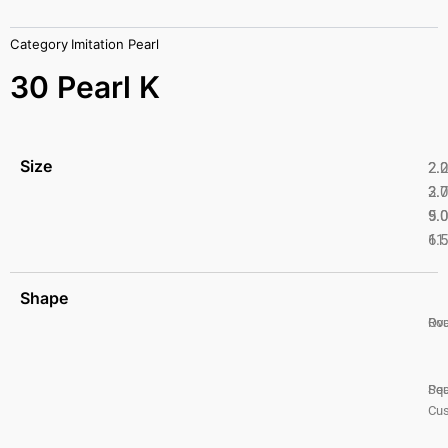
Category
Imitation Pearl
30 Pearl K
Size
2.
2.
2.
3.
5.
9.
6.
11
Shape
Ro
Ova
Pea
Squ
Cus