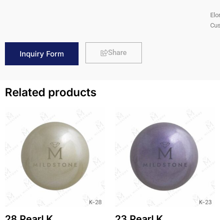
Elo
Cus
Share
Inquiry Form
Related products
28 Pearl K
23 Pearl K