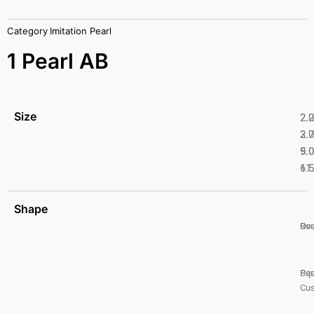
Category
Imitation Pearl
1 Pearl AB
Size
2.
2.
2.
3.
5.
9.
6.
11
Shape
Ro
Ova
Pea
Squ
Cus