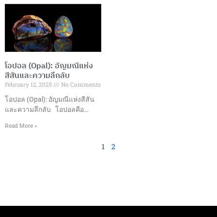
ต้นศตวรรษที่ 20 เพื่อตอบสนอง
ตั้งแต่การเจียระไนอัญมณีที่มี
ความต้องการอัญมณีคุณภาพสูง
ความชำนาญไปจนถึงการผลิต
ในราคาที่เข้าถึงได้ ปัจจุบันกลาย
และการออกแบบเครื่องประดับที่มี
เป็นส่วนสำคัญของอุตสาหกรรม
ความเป็นเอกลักษณ์ ทำให้
เครื่องประดับทั่วโลก ประเภทของ
ประเทศไทยกลายเป็นหนึ่งใน
พลอยสังเคราะห์ที่นิยม1. ทับทิม
ศูนย์กลางการผลิตและส่งออก
โอปอล (Opal): อัญมณีแห่ง
สังเคราะห์ (Synthetic Ruby)– สี
อัญมณีและเครื่องประดับที่ใหญ่
สีสันและความลึกลับ
แดงสดใส– ความแข็ง 9 บนมา
ที่สุดในโลก มูลค่าการส่งออก
February 12, 2025
No Comments
ตราโมห์– เหมาะสำหรับเครื่อง
ในปี 2565 ประเทศไทยสามารถ
ประดับทุกประเภท 2. ไพลิน
สร้างมูลค่าการส่งออกอัญมณีและ
โอปอล (Opal): อัญมณีแห่งสีสัน
สังเคราะห์ (Synthetic
เครื่องประดับได้ถึง 15,057.70
และความลึกลับ โอปอลคือ
Sapphire)–
ล้านดอลลาร์สหรัฐ ซึ่งเติบโต
อะไร? โอปอลเป็นอัญมณีที่มี
Read More »
เกือบ 50% เมื่อเทียบกับปีที่ผ่านมา
ลักษณะพิเศษที่ทำให้มันแตกต่าง
โดยมีการส่งออกอัญมณีหลาก
จากอัญมณีอื่นๆ เนื่องจากการ
1
2
หลายประเภท เช่น ทับทิม มรกต
แสดงสีสันที่หลากหลายที่เกิดขึ้น
ซัฟไฟร์ และเครื่องประดับทองคำ
ภายในตัวอัญมณีเอง ซึ่งเรียกว่า
และเงิน ซึ่งส่วนใหญ่ส่งออกไปยัง
“การเล่นสี” (Play of Color) โดย
ตลาดสหรัฐอเมริกา
การเล่นสีนี้เกิดขึ้นจากการ
สะท้อนและการหักเหของแสงที่
ตกกระทบบนเนื้อโอปอล ซึ่งทำให้
มันดูเหมือนมีหลายสีในหนึ่งเดียว