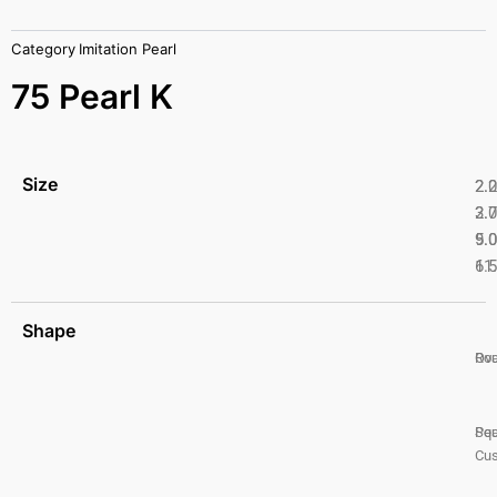
Category
Imitation Pearl
75 Pearl K
Size
2.
2.
2.
3.
5.
9.
6.
11
Shape
Ro
Ova
Pea
Squ
Cus