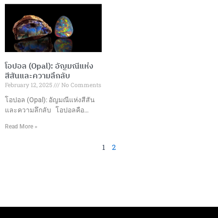
ต้นศตวรรษที่ 20 เพื่อตอบสนอง
ตั้งแต่การเจียระไนอัญมณีที่มี
ความต้องการอัญมณีคุณภาพสูง
ความชำนาญไปจนถึงการผลิต
ในราคาที่เข้าถึงได้ ปัจจุบันกลาย
และการออกแบบเครื่องประดับที่มี
เป็นส่วนสำคัญของอุตสาหกรรม
ความเป็นเอกลักษณ์ ทำให้
เครื่องประดับทั่วโลก ประเภทของ
ประเทศไทยกลายเป็นหนึ่งใน
พลอยสังเคราะห์ที่นิยม1. ทับทิม
ศูนย์กลางการผลิตและส่งออก
โอปอล (Opal): อัญมณีแห่ง
สังเคราะห์ (Synthetic Ruby)– สี
อัญมณีและเครื่องประดับที่ใหญ่
สีสันและความลึกลับ
แดงสดใส– ความแข็ง 9 บนมา
ที่สุดในโลก มูลค่าการส่งออก
February 12, 2025
No Comments
ตราโมห์– เหมาะสำหรับเครื่อง
ในปี 2565 ประเทศไทยสามารถ
ประดับทุกประเภท 2. ไพลิน
สร้างมูลค่าการส่งออกอัญมณีและ
โอปอล (Opal): อัญมณีแห่งสีสัน
สังเคราะห์ (Synthetic
เครื่องประดับได้ถึง 15,057.70
และความลึกลับ โอปอลคือ
Sapphire)–
ล้านดอลลาร์สหรัฐ ซึ่งเติบโต
อะไร? โอปอลเป็นอัญมณีที่มี
Read More »
เกือบ 50% เมื่อเทียบกับปีที่ผ่านมา
ลักษณะพิเศษที่ทำให้มันแตกต่าง
โดยมีการส่งออกอัญมณีหลาก
จากอัญมณีอื่นๆ เนื่องจากการ
1
2
หลายประเภท เช่น ทับทิม มรกต
แสดงสีสันที่หลากหลายที่เกิดขึ้น
ซัฟไฟร์ และเครื่องประดับทองคำ
ภายในตัวอัญมณีเอง ซึ่งเรียกว่า
และเงิน ซึ่งส่วนใหญ่ส่งออกไปยัง
“การเล่นสี” (Play of Color) โดย
ตลาดสหรัฐอเมริกา
การเล่นสีนี้เกิดขึ้นจากการ
สะท้อนและการหักเหของแสงที่
ตกกระทบบนเนื้อโอปอล ซึ่งทำให้
มันดูเหมือนมีหลายสีในหนึ่งเดียว